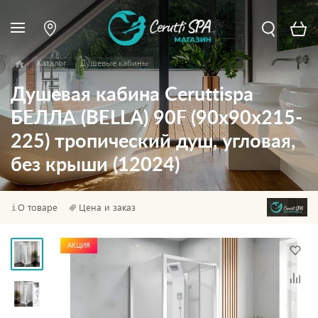
Каталог
Душевые кабины
Душевая кабина Ceruttispa
БЕЛЛА (BELLA) 90F (90x90x215-
225) тропический душ, угловая,
без крыши (12024)
О товаре
Цена и заказ
АКЦИЯ