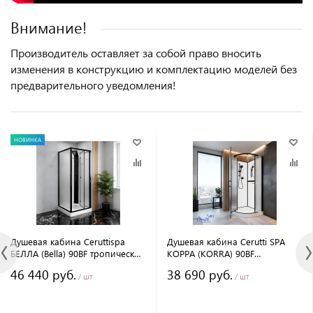
Внимание!
Производитель оставляет за собой право вносить
изменения в конструкцию и комплектацию моделей без
предварительного уведомления!
НОВИНКА
Душевая кабина Ceruttispa
Душевая кабина Cerutti SPA
БЕЛЛА (Bella) 90BF тропический
КОРРА (KORRA) 90BF
душ, угловая, черный профиль,
(90x90x205) угловая, без
46 440 руб.
38 690 руб.
матовое стекло
крыши, матовое стекло,
/ шт
/ шт
черный профиль, 12018