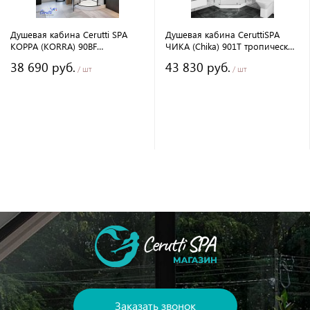
Душевая кабина Cerutti SPA
Душевая кабина CeruttiSPA
КОРРА (KORRA) 90BF
ЧИКА (Chika) 901T тропический
(90x90x205) угловая, без
душ, угловая, без крыши
38 690 руб.
43 830 руб.
крыши, матовое стекло,
/ шт
/ шт
черный профиль, 12018
Заказать звонок