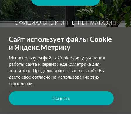
ОФИЦИАЛЬНЫЙ ИНТЕРНЕТ-МАГАЗИН
На сайте представлена актуальная информация о поставляемых в
Сайт использует файлы Cookie
Россию моделях сантехники CeruttiSPA. У нас вы можете заказать
сантехнику с доставкой и, при необходимости, монтажем.
и Яндекс.Метрику
Мы используем файлы Cookie для улучшения
работы сайта и сервис Яндекс.Метрика для
Внимание!
Цены, указанные на сайте, не являются публичной
аналитики. Продолжая использовать сайт, Вы
офертой!
даете свое согласие на использование этих
технологий.
Обработка персональных данных
Принять
Позвоните нам! Звонок бесплатный по России!