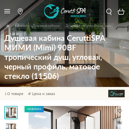
Каталог
Душевые кабины
Душевые кабины без крыши
Душевая кабина CeruttiSPA
МИМИ (Mimi) 90BF
тропический душ, угловая,
черный профиль, матовое
стекло (11506)
О товаре
Цена и заказ
НОВИНКА