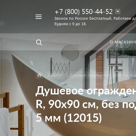
+7 (800) 550-44-52
Например,
Звонок по России бесплатный. Работаем дл
Найти
будням с 9 до 18.
унитаз
в каталоге
О МАГАЗИН
Каталог
Душевые ограждения, уголки и по
Душевое огражден
R, 90x90 см, без п
5 мм (12015)