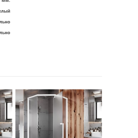
5 мм.
елый
ельно
ельно