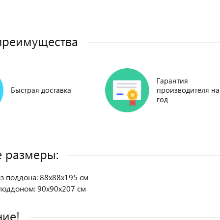
преимущества
Гарантия
Быстрая доставка
производителя на
год
 размеры:
з поддона: 88х88х195 см
поддоном: 90х90х207 см
ие!