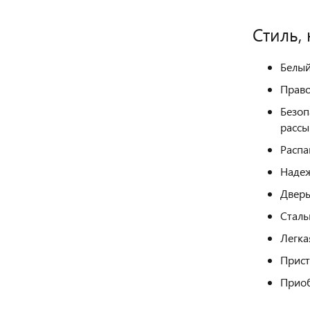
Cтиль,
Белый
Право
Безоп
рассы
Распа
Надеж
Дверь
Сталь
Легка
Прист
Приоб