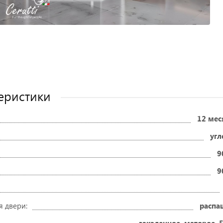
еристики
12 мес
угл
9
9
я двери:
распа