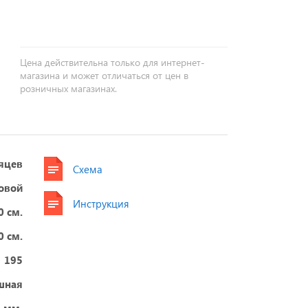
+
−
Цена действительна только для интернет-
магазина и может отличаться от цен в
розничных магазинах.
яцев
Схема
овой
Инструкция
0 см.
0 см.
195
шная