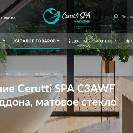
Личны
я Вас по
Е
КАТАЛОГ ТОВАРОВ
ДОСТАВКА И ОПЛАТА
ддоны
Душевые ограждения
ие Cerutti SPA C3AWF
оддона, матовое стекло