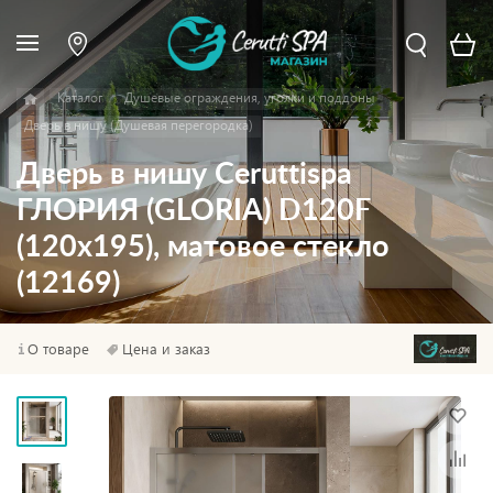
Каталог
Душевые ограждения, уголки и поддоны
Дверь в нишу (Душевая перегородка)
Дверь в нишу Ceruttispa
ГЛОРИЯ (GLORIA) D120F
(120х195), матовое стекло
(12169)
О товаре
Цена и заказ