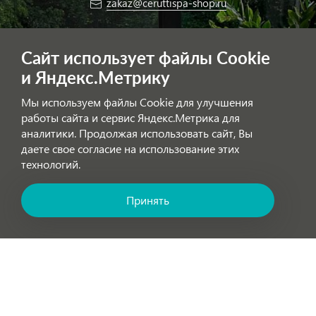
zakaz@ceruttispa-shop.ru
Заказать звонок
Сайт использует файлы Cookie
и Яндекс.Метрику
Мы используем файлы Cookie для улучшения
ОФИЦИАЛЬНЫЙ ИНТЕРНЕТ-МАГАЗИН
работы сайта и сервис Яндекс.Метрика для
аналитики. Продолжая использовать сайт, Вы
На сайте представлена актуальная информация о поставляемых в
даете свое согласие на использование этих
Россию моделях сантехники CeruttiSPA. У нас вы можете заказать
технологий.
сантехнику с доставкой и, при необходимости, монтажем.
Принять
Позвоните нам! Звонок бесплатный по России!
Внимание!
Цены, указанные на сайте, не являются публичной
офертой!
Обработка персональных данных