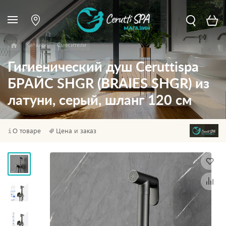
Каталог
Смесители
Гигиенический душ Ceruttispa
БРАЙС SHGR (BRAIES SHGR) из
латуни, серый, шланг 120 см
О товаре
Цена и заказ