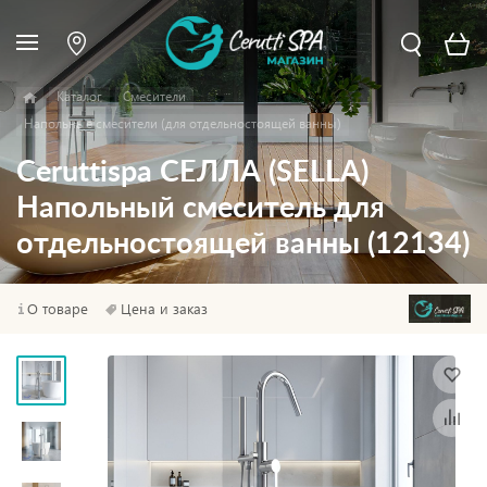
Каталог
Смесители
Напольные смесители (для отдельностоящей ванны)
Ceruttispa СЕЛЛА (SELLA)
Напольный смеситель для
отдельностоящей ванны (12134)
О товаре
Цена и заказ