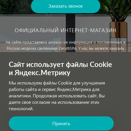
Заказать звонок
ОФИЦИАЛЬНЫЙ ИНТЕРНЕТ-МАГАЗИН
На сайте представлена актуальная информация о поставляемых в
Россию моделях сантехники CeruttiSPA. У нас вы можете заказать
сантехнику с доставкой и, при необходимости, монтажем.
Сайт использует файлы Cookie
и Яндекс.Метрику
Внимание!
Цены, указанные на сайте, не являются публичной
офертой!
Мы используем файлы Cookie для улучшения
работы сайта и сервис Яндекс.Метрика для
аналитики. Продолжая использовать сайт, Вы
Обработка персональных данных
даете свое согласие на использование этих
технологий.
Принять
Позвоните нам! Звонок бесплатный по России!