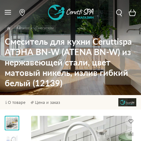
Каталог
Смесители
Смеситель для кухни Ceruttispa
АТЭНА BN-W (ATENA BN-W) из
нержавеющей стали, цвет
матовый никель, излив гибкий
белый (12139)
О товаре
Цена и заказ