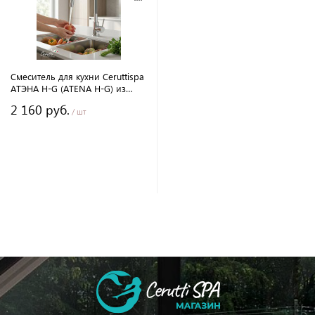
Смеситель для кухни Ceruttispa
АТЭНА H-G (ATENA H-G) из
нержавеющей стали, цвет
2 160 руб.
хром, излив гибкий серый
/ шт