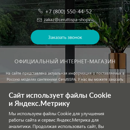
+7 (800) 550-44-52
zakaz@ceruttispa-shop.ru
Заказать звонок
ОФИЦИАЛЬНЫЙ ИНТЕРНЕТ-МАГАЗИН
На сайте представлена актуальная информация о поставляемых в
Россию моделях сантехники CeruttiSPA. У нас вы можете заказать
сантехнику с доставкой и, при необходимости, монтажем.
Сайт использует файлы Cookie
и Яндекс.Метрику
Внимание!
Цены, указанные на сайте, не являются публичной
офертой!
Мы используем файлы Cookie для улучшения
работы сайта и сервис Яндекс.Метрика для
аналитики. Продолжая использовать сайт, Вы