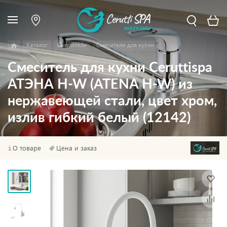
Каталог
Смесители
Смесители для кухни
Смеситель для кухни Ceruttispa
АТЭНА H-W (ATENA H-W) из
нержавеющей стали, цвет хром,
излив гибкий белый (12142)
О товаре
Цена и заказ