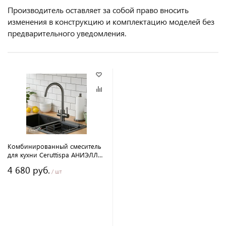
Производитель оставляет за собой право вносить
изменения в конструкцию и комплектацию моделей без
предварительного уведомления.
Комбинированный смеситель
для кухни Ceruttispa АНИЭЛЛО
GG (ANIELLO GG) из
4 680 руб.
нержавеющей стали, цвет
/ шт
графит