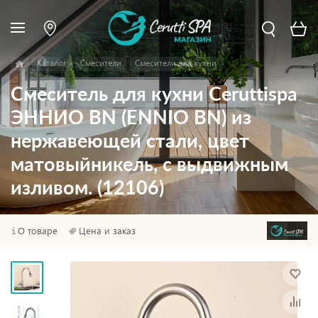
Каталог
Смесители
Смесители для кухни
Смеситель для кухни Ceruttispa
ЭННИО BN (ENNIO BN) из
нержавеющей стали, цвет
матовыйникель, с выдвижным
изливом. (12106)
О товаре
Цена и заказ