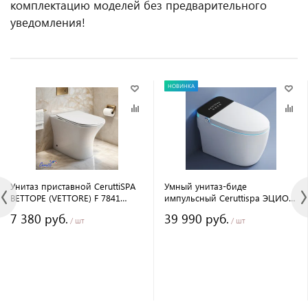
комплектацию моделей без предварительного
уведомления!
НОВИНКА
Унитаз приставной CeruttiSPA
Умный унитаз-биде
ВЕТТОРЕ (VETTORE) F 7841
импульсный Ceruttispa ЭЦИО
безободковый
(EZIO) Smart CT11168
7 380 руб.
39 990 руб.
безободковый, электронный, с
/ шт
/ шт
дистанционным управлением