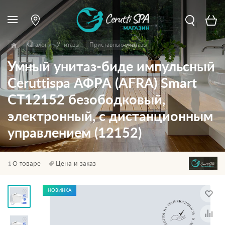
Каталог
Унитазы
Приставные унитазы
Умный унитаз-биде импульсный
Ceruttispa АФРА (AFRA) Smart
CT12152 безободковый,
электронный, с дистанционным
управлением (12152)
О товаре
Цена и заказ
НОВИНКА