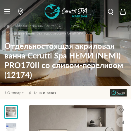
Каталог
Ванны CeruttiSPA
Акриловые ванны без гидромассажа CeruttiSPA
Отдельностоящая акриловая
ванна Cerutti Spa НЕМИ (NEMI)
PRO170II со сливом-переливом
(12174)
О товаре
Цена и заказ