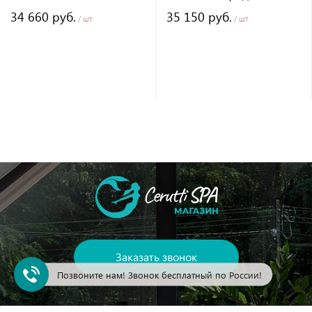
(TONIA170) без гидромассажа
(d'ISEO) 160 без гидромассажа
34 660 руб.
35 150 руб.
170х75х60
/ шт
/ шт
Заказать звонок
Позвоните нам! Звонок бесплатный по России!