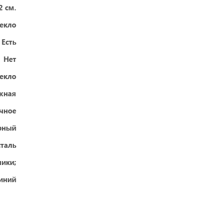
2 см.
текло
Есть
Нет
текло
жная
ачное
рный
сталь
ики;
иний