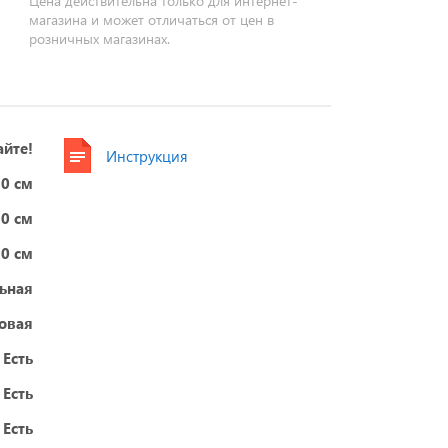
Цена действительна только для интернет-
магазина и может отличаться от цен в
розничных магазинах.
айте!
Инструкция
0 см
80 см
0 см
ьная
овая
Есть
Есть
Есть