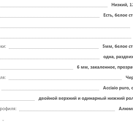
Низкий, 1
Есть, белое с
ки:
5мм, белое с
одна, раздви
6 мм, закаленное, прозр
ля:
Че
Acciaio puro, 
двойной верхний и одинарный нижний рол
рофиля:
Алюм