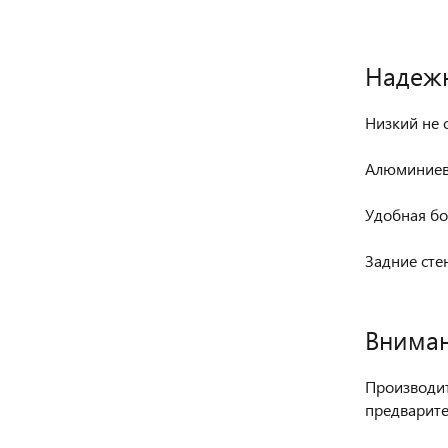
Надежн
Низкий не 
Алюминиев
Удобная бо
Задние стен
Вниман
Производит
предварите