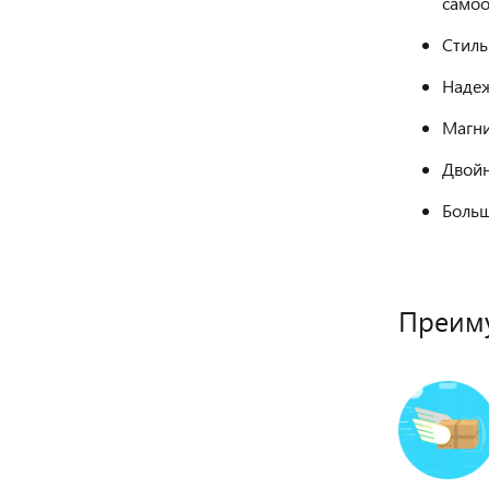
само
Стиль
Надеж
Магни
Двойн
Больш
Преиму