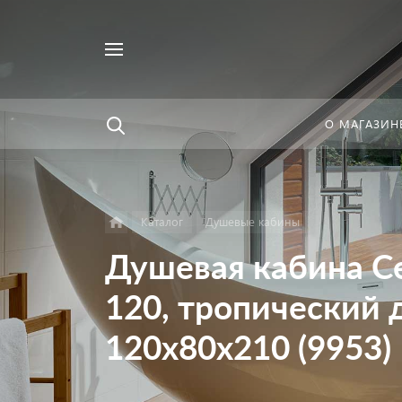
Например,
Найти
унитаз
в каталоге
О МАГАЗИН
Каталог
Душевые кабины
Душевая кабина Ce
120, тропический 
120х80х210 (9953)