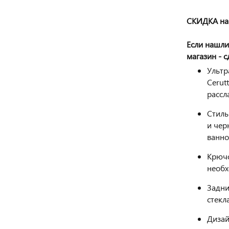
СКИДКА на 
Если нашли
магазин - 
Ультр
Cerut
рассл
Стиль
и чер
ванно
Крючо
необх
Задни
стекла
Дизай