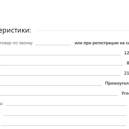
еристики:
товар по звонку
или при регистрации на с
12
21
Прямоугол
Угл
ш:
: