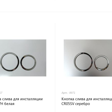
57
Арт.: 8971
а слива для инсталляции
Кнопка слива для инсталляц
H белая
CR05SV серебро