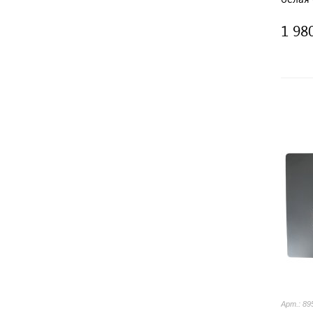
1 98
Арт.: 89