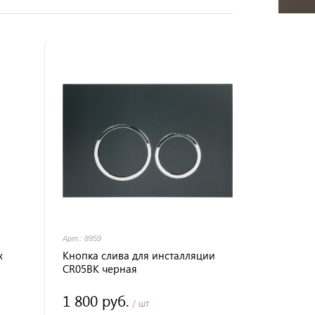
Арт.: 8959
х
Кнопка слива для инсталляции
CR05BK черная
1 800 руб.
/ шт