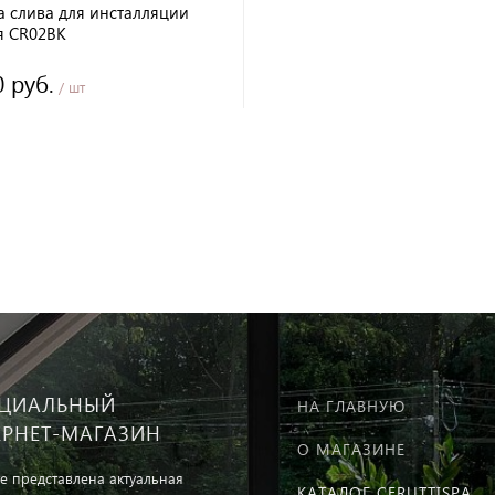
а слива для инсталляции
я CR02BK
0 руб.
/ шт
ЦИАЛЬНЫЙ
НА ГЛАВНУЮ
ЕРНЕТ-МАГАЗИН
О МАГАЗИНЕ
те представлена актуальная
КАТАЛОГ CERUTTISPA