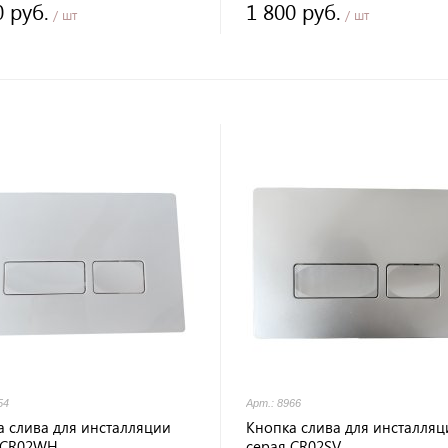
0 руб.
1 800 руб.
/ шт
/ шт
54
Арт.: 8966
а слива для инсталляции
Кнопка слива для инсталляц
 CR02WH
серая CR02SV