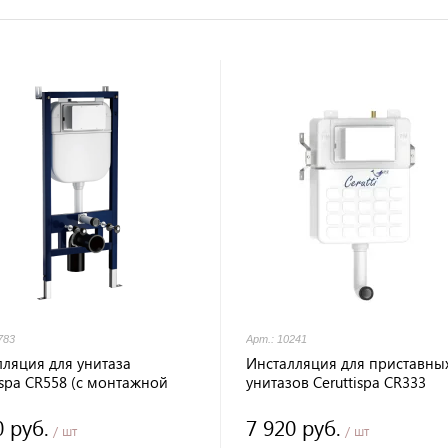
783
Арт.: 10241
лляция для унитаза
Инсталляция для приставны
ispa CR558 (с монтажной
унитазов Ceruttispa CR333
й)
0 руб.
7 920 руб.
/ шт
/ шт