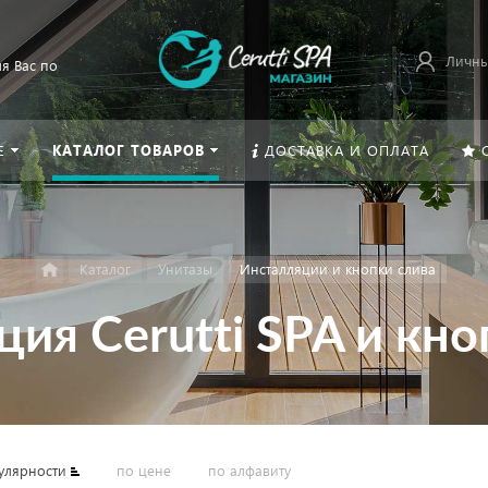
Личны
я Вас по
Е
КАТАЛОГ ТОВАРОВ
ДОСТАВКА И ОПЛАТА
Каталог
Унитазы
Инсталляции и кнопки слива
ия Cerutti SPA и кн
улярности
по цене
по алфавиту