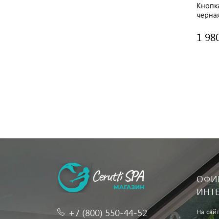
Кнопк
черна
1 98
ОФИ
ИНТ
+7 (800) 550-44-52
На сай