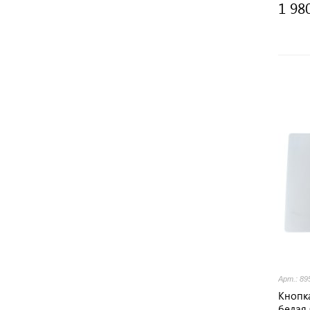
1 98
Арт.: 89
Кнопк
белая