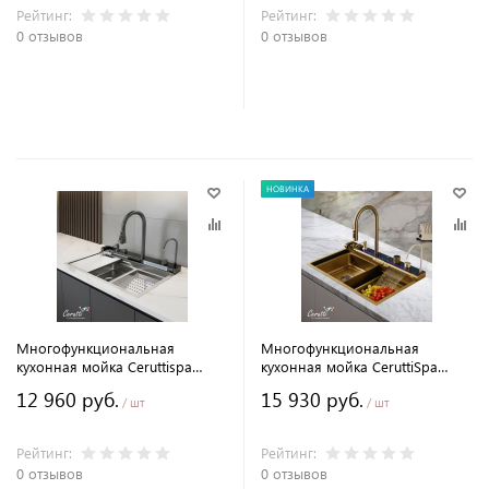
Рейтинг:
Рейтинг:
0 отзывов
0 отзывов
В корзину
В корзину
НОВИНКА
Многофункциональная
Многофункциональная
кухонная мойка Ceruttispa
кухонная мойка CeruttiSpa
ГЛОРИЯ (GLORIA) Nano Embos
ГЛОРИЯ (GLORIA) Pro Nano
12 960 руб.
15 930 руб.
(матовый хром) из
GOLD (золото) из
/ шт
/ шт
нержавеющей стали
нержавеющей стали, золотого
(750х460х230), 11888
цвета (750х460х230)
Рейтинг:
Рейтинг:
0 отзывов
0 отзывов