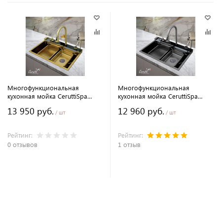
Многофункциональная
Многофункциональная
кухонная мойка CeruttiSpa
кухонная мойка CeruttiSpa
ГЛОРИЯ (GLORIA) Nano GOLD
ГЛОРИЯ (GLORIA) II nano black
13 950 руб.
12 960 руб.
(золото) из нержавеющей
(серая) из нержавеющей стали
/ шт
/ шт
стали, золотого цвета
(750х460х230)
(750х460х230)
Рейтинг:
Рейтинг:
0 отзывов
1 отзыв
В корзину
В корзину