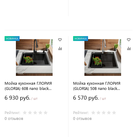
В корзину
В корзину
НОВИНКА
НОВИНКА
Мойка кухонная ГЛОРИЯ
Мойка кухонная ГЛОРИЯ
(GLORIA) 60B nano black
(GLORIA) 50B nano black
(графит) из нержавеющей
(графит) из нержавеющей
6 930 руб.
6 570 руб.
стали, 60х50х22 см
стали, 50х50х22 см
/ шт
/ шт
Рейтинг:
Рейтинг:
0 отзывов
0 отзывов
В корзину
В корзину