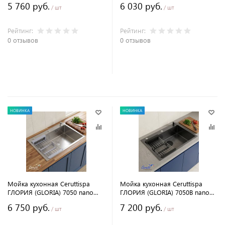
5 760 руб.
6 030 руб.
нержавеющей стали
нержавеющей стали
/ шт
/ шт
(600х450х220)
(600х450х220)
Рейтинг:
Рейтинг:
0 отзывов
0 отзывов
В корзину
В корзину
НОВИНКА
НОВИНКА
Мойка кухонная Ceruttispa
Мойка кухонная Ceruttispa
ГЛОРИЯ (GLORIA) 7050 nano
ГЛОРИЯ (GLORIA) 7050B nano
embos (матовый хром) из
black (графит) из
6 750 руб.
7 200 руб.
нержавеющей стали
нержавеющей стали, 70х50х22
/ шт
/ шт
(700х500х220)
см