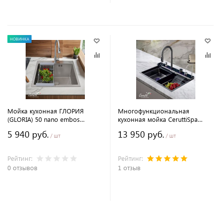
НОВИНКА
Мойка кухонная ГЛОРИЯ
Многофункциональная
(GLORIA) 50 nano embos
кухонная мойка CeruttiSpa
(матовый хром) из
ГЛОРИЯ (GLORIA) Pro nano
5 940 руб.
13 950 руб.
нержавеющей стали, 50х50х22
black (графит) (750х460х230)
/ шт
/ шт
см
Рейтинг:
Рейтинг:
0 отзывов
1 отзыв
В корзину
В корзину