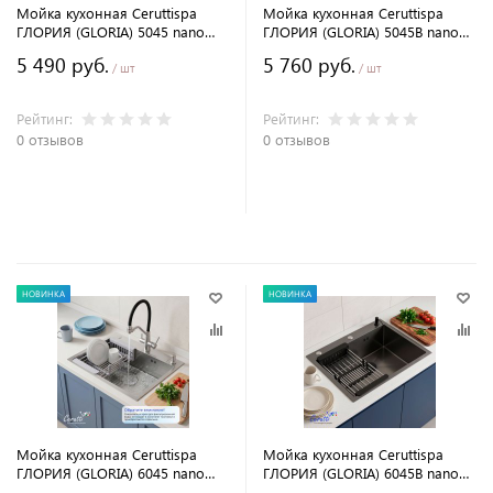
Мойка кухонная Ceruttispa
Мойка кухонная Ceruttispa
ГЛОРИЯ (GLORIA) 5045 nano
ГЛОРИЯ (GLORIA) 5045B nano
embos (матовый хром) из
black (графит) из
5 490 руб.
5 760 руб.
нержавеющей стали
нержавеющей стали
/ шт
/ шт
(500х450х220)
(500х450х220)
Рейтинг:
Рейтинг:
0 отзывов
0 отзывов
В корзину
В корзину
НОВИНКА
НОВИНКА
Мойка кухонная Ceruttispa
Мойка кухонная Ceruttispa
ГЛОРИЯ (GLORIA) 6045 nano
ГЛОРИЯ (GLORIA) 6045B nano
embos (матовый хром) из
black (графит) из