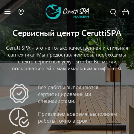
Сервисный центр CeruttiSPA
CeruttiSPA - это не только качественная и стильная
сантехника. Мы предоставляем весь необходимы
спектр сервисных услуг, что бы Вы могли
пользоваться ей с максимальным комфортом.
Все работы выполняются
сертифицированными
специалистами.
Приезжаем вовремя, выполняем
работы точно в срок.