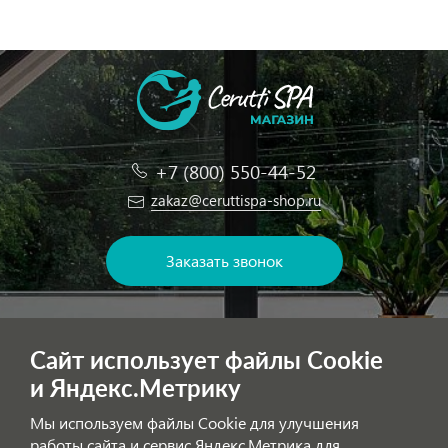
+7 (800) 550-44-52
zakaz@ceruttispa-shop.ru
Заказать звонок
ОФИЦИАЛЬНЫЙ ИНТЕРНЕТ-МАГАЗИН
Сайт использует файлы Cookie
На сайте представлена актуальная информация о поставляемых в
и Яндекс.Метрику
Россию моделях сантехники CeruttiSPA. У нас вы можете заказать
Мы используем файлы Cookie для улучшения
сантехнику с доставкой и, при необходимости, монтажем.
работы сайта и сервис Яндекс.Метрика для