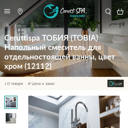
Каталог
Смесители
Ceruttispa ТОБИЯ (TOBIA)
Напольный смеситель для
отдельностоящей ванны, цвет
хром (12112)
О товаре
Цена и заказ