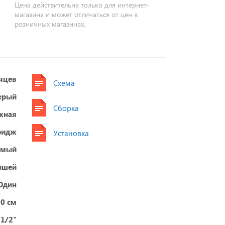
Цена действительна только для интернет-
магазина и может отличаться от цен в
розничных магазинах.
яцев
Схема
ерый
Сборка
жная
ридж
Установка
емый
ишей
Один
0 см
1/2"