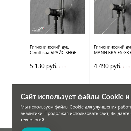
Гигиенический душ
Гигиенический д
Ceruttispa БРАЙС SHGR
MANN BRAIES GR 
(BRAIES SHGR) из латуни,
P07GR серый, шла
серый, шланг 120 см
см
5 130 руб.
4 490 руб.
/ шт
/ шт
Сайт использует файлы Cookie 
Мы используем файлы Cookie для улучшения работы
аналитики. Продолжая использовать сайт, Вы даете 
технологий.