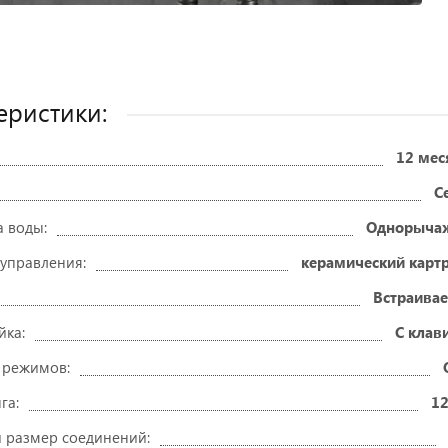
еристики:
12 мес
С
а воды:
Однорыча
 управления:
керамический карт
Встраива
йка:
С клав
 режимов:
га:
12
 размер соединений: