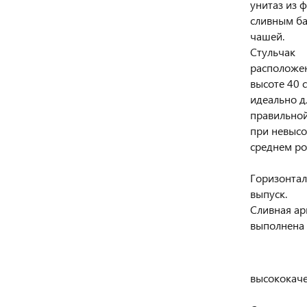
унитаз из ф
сливным б
чашей.
Стульчак
расположе
высоте 40 с
идеально д
правильной
при невысо
среднем ро
Горизонта
выпуск.
Сливная ар
выполнена 
высококаче