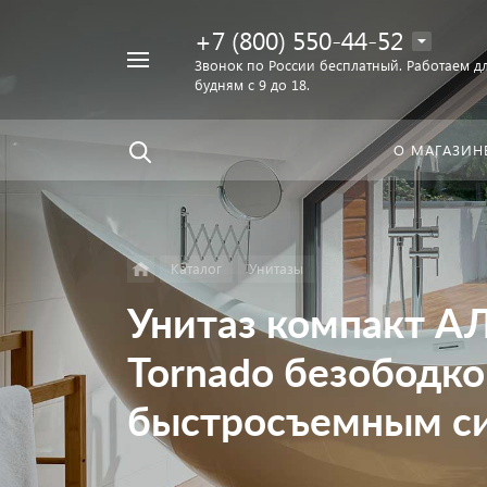
+7 (800) 550-44-52
Например,
Звонок по России бесплатный. Работаем дл
Найти
будням с 9 до 18.
унитаз
в каталоге
О МАГАЗИН
Каталог
Унитазы
Унитаз компакт А
Tornado безободк
быстросъемным си