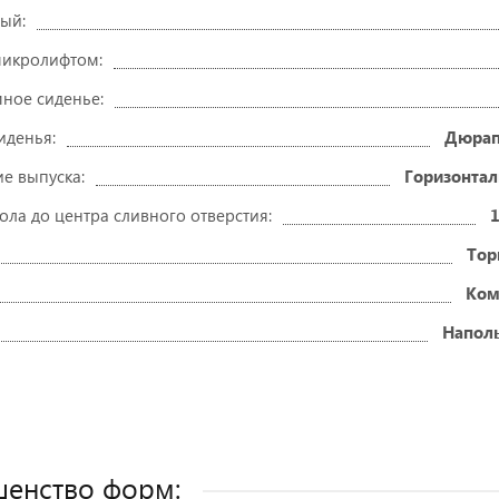
ый:
микролифтом:
ное сиденье:
иденья:
Дюрап
е выпуска:
Горизонтал
ола до центра сливного отверстия:
Тор
Ком
Напол
енство форм: