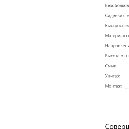
Безободков
Сиденье с 
Быстросъем
Материал с
Направлени
Высота от п
Смыв:
Унитаз:
Монтаж:
Соверш