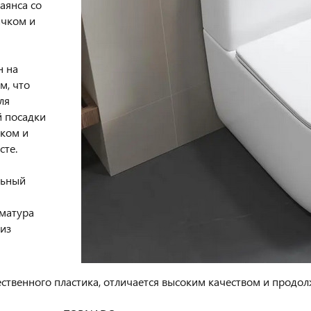
аянса со
ачком и
н на
м, что
ля
 посадки
ком и
сте.
льный
матура
из
ственного пластика, отличается высоким качеством и продо