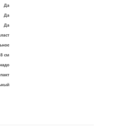
Да
Да
Да
ласт
ьное
18 см
надо
пакт
ьный