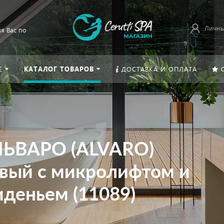
Личны
я Вас по
Е
КАТАЛОГ ТОВАРОВ
ДОСТАВКА И ОПЛАТА
ЛЬВАРО (ALVARO)
овый с микролифтом и
деньем (11089)