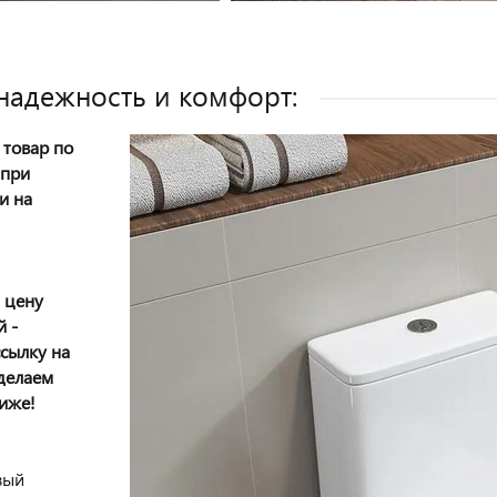
 надежность и комфорт:
товар по
 при
и на
 цену
 -
сылку на
сделаем
иже!
вый