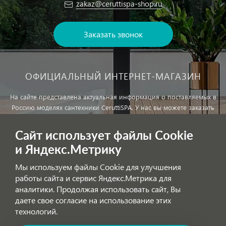
zakaz@ceruttispa-shop.ru
Заказать звонок
ОФИЦИАЛЬНЫЙ ИНТЕРНЕТ-МАГАЗИН
На сайте представлена актуальная информация о поставляемых в
Россию моделях сантехники CeruttiSPA. У нас вы можете заказать
сантехнику с доставкой и, при необходимости, монтажем.
Сайт использует файлы Cookie
и Яндекс.Метрику
Внимание!
Цены, указанные на сайте, не являются публичной
офертой!
Мы используем файлы Cookie для улучшения
работы сайта и сервис Яндекс.Метрика для
аналитики. Продолжая использовать сайт, Вы
Обработка персональных данных
даете свое согласие на использование этих
технологий.