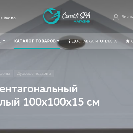
Личны
я Вас по
Е
КАТАЛОГ ТОВАРОВ
ДОСТАВКА И ОПЛАТА
ддоны
Душевые поддоны
ентагональный
елый 100х100х15 см