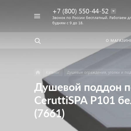
+7 (800) 550-44-52
Например,
Звонок по России бесплатный. Работаем дл
Найти
будням с 9 до 18.
унитаз
в каталоге
О МАГАЗИН
Каталог
Душевые ограждения, уголки и по
Душевой поддон п
CeruttiSPA P101 б
(7661)