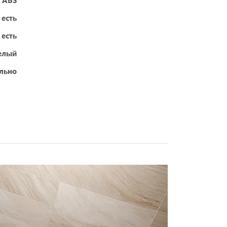
 ABS
есть
есть
елый
ельно