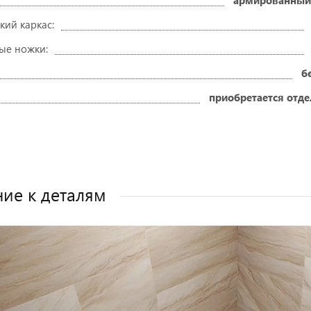
армированный
кий каркас:
ые ножки:
б
приобретается отд
ие к деталям