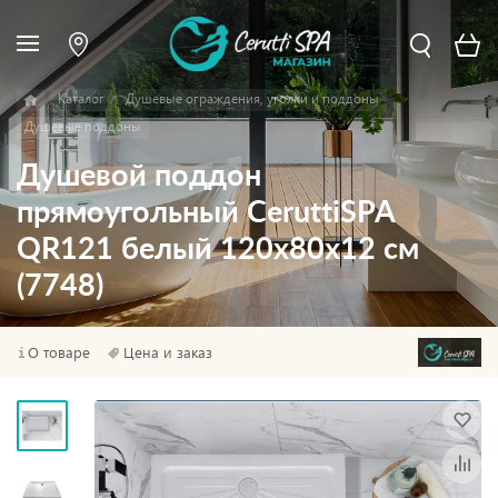
Каталог
Душевые ограждения, уголки и поддоны
Душевые поддоны
Душевой поддон
прямоугольный CeruttiSPA
QR121 белый 120х80х12 см
(7748)
О товаре
Цена и заказ