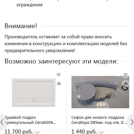
ограждения
Внимание!
Производитель оставляет за собой право вносить
изменения в конструкцию и комплектацию моделей без
предварительного уведомления!
Возможно заинтересуют эти модели:
Душевой поддон
Сифон для низкого поддона
прямоугольный CeruttiSPA
Ceruttispa D85мм. под отв. D от
QR120/90 белый 120х90х12 см
85 до 90мм. с гофрой D40мм. к
11 700 руб.
1 440 руб.
поддонам Ceruttispa
/ шт
/ шт