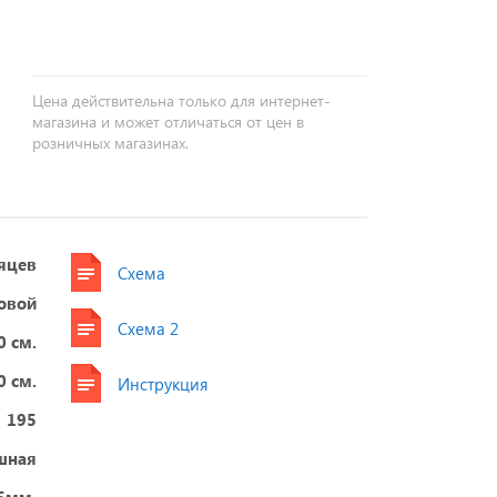
+
−
Цена действительна только для интернет-
магазина и может отличаться от цен в
розничных магазинах.
яцев
Схема
овой
Схема 2
0 см.
0 см.
Инструкция
195
шная