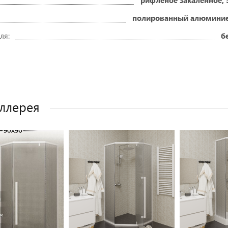
рифленое закаленное,
полированный алюмини
ля:
б
ллерея