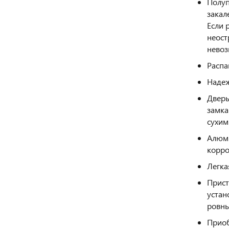
Полуп
закал
Если 
неост
невоз
Распа
Надеж
Дверь
замка
сухим
Алюми
корро
Легка
Прист
устан
ровны
Приоб