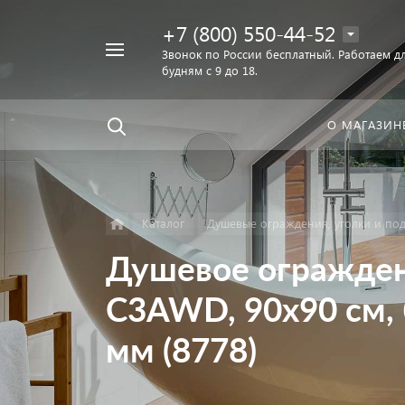
+7 (800) 550-44-52
Например,
Звонок по России бесплатный. Работаем дл
Найти
будням с 9 до 18.
унитаз
в каталоге
О МАГАЗИН
Каталог
Душевые ограждения, уголки и по
Душевое ограждени
C3AWD, 90x90 см, 
мм (8778)