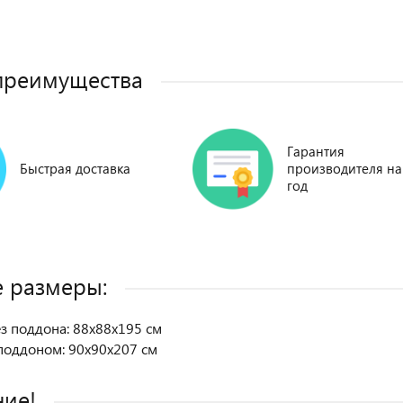
преимущества
Гарантия
Быстрая доставка
производителя на
год
 размеры:
з поддона: 88х88х195 см
поддоном: 90х90х207 см
ие!