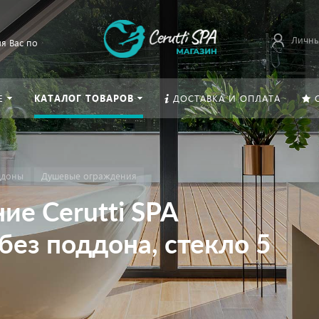
Личны
я Вас по
Е
КАТАЛОГ ТОВАРОВ
ДОСТАВКА И ОПЛАТА
ддоны
Душевые ограждения
е Cerutti SPA
без поддона, стекло 5