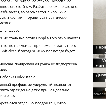
розрачное рифленое стекло - безопасное
енное стекло, 5 мм. Разбить довольно сложно.
разбивается, то рассыпается в крошку с
рыми краями - пораниться практически
можно.
шная дверь.
ные стальные петли Doppi мягко открываются.
 плотно примыкает при помощи магнитного
 Soft close, благодаря чему пол всегда будет
.
ниевая полированная ручка не подвержена
зии.
я сборка Quick staple.
енный профиль регулируемый, позволяет
овить ограждение даже при не идеально
х стенах.
ретаются отдельно: поддон P91, сифон.