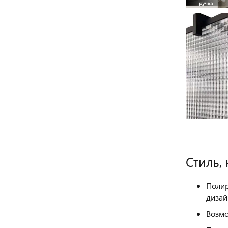
Cтиль,
Поли
дизай
Возмо