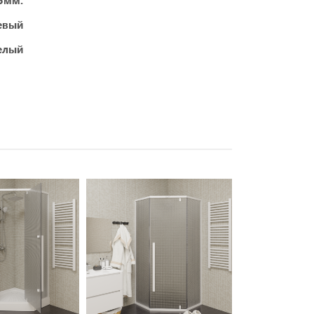
 5мм.
евый
елый