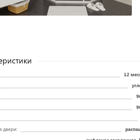
еристики
12 мес
угл
9
9
я двери:
распа