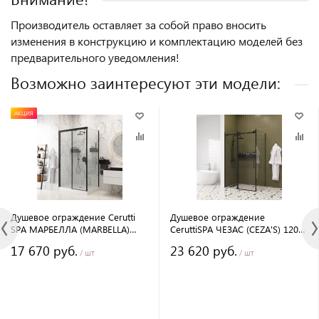
Производитель оставляет за собой право вносить
изменения в конструкцию и комплектацию моделей без
предварительного уведомления!
Возможно заинтересуют эти модели:
АКЦИЯ
Душевое ограждение Cerutti
Душевое ограждение
SPA МАРБЕЛЛА (MARBELLA)
CeruttiSPA ЧЕЗАС (CEZA'S) 120B,
120B L, 120х80 см, без поддона,
120х90 см, без поддона
17 670 руб.
23 620 руб.
в левый угол, черный профиль
/ шт
/ шт