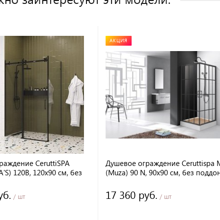
АКЦИЯ
раждение CeruttiSPA
Душевое ограждение Ceruttispa
'S) 120B, 120х90 см, без
(Muza) 90 N, 90x90 см, без поддон
черный профиль и рисунок
уб.
17 360 руб.
/ шт
/ шт