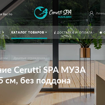
Личны
я Вас по
Е
КАТАЛОГ ТОВАРОВ
ДОСТАВКА И ОПЛАТА
ддоны
Душевые ограждения
ие Cerutti SPA МУЗА
5 см, без поддона