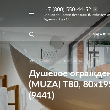
+7 (800) 550-44-52
Например,
Звонок по России бесплатный. Работаем дл
Найти
будням с 9 до 18.
унитаз
в каталоге
О МАГАЗИН
Каталог
Душевые ограждения, уголки и по
Душевое огражден
(MUZA) T80, 80х19
(9441)