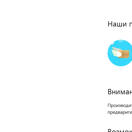
Наши 
Вниман
Производит
предварите
Возмож