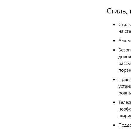
Стиль,
Стиль
на ст
Алюми
Безоп
довол
рассы
поран
Прист
устан
ровны
Телес
необх
ширин
Поддо