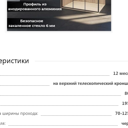
еристики
12 мес
на верхний телескопический крон
8
19
а ширины прохода:
70-12
ля:
че