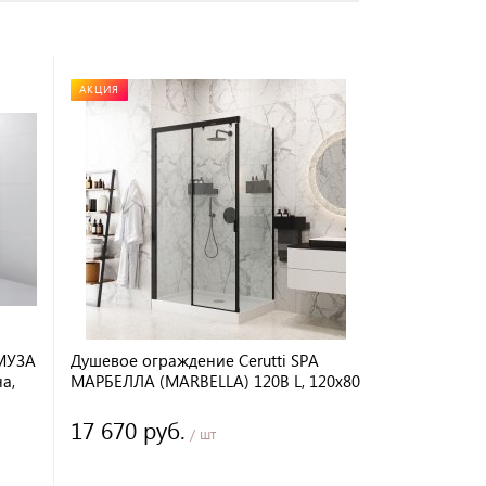
АКЦИЯ
 МУЗА
Душевое ограждение Cerutti SPA
а,
МАРБЕЛЛА (MARBELLA) 120B L, 120х80
см, без поддона, в левый угол,
черный профиль
17 670 руб.
/ шт