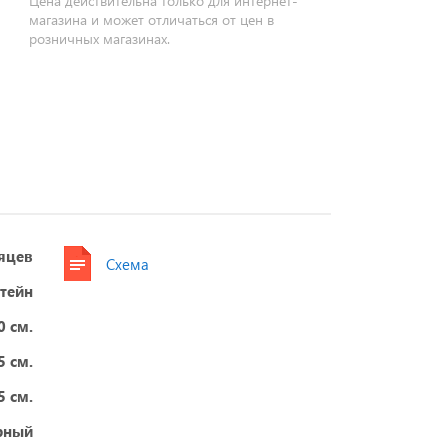
Цена действительна только для интернет-
магазина и может отличаться от цен в
розничных магазинах.
яцев
Схема
штейн
0 см.
5 см.
5 см.
рный