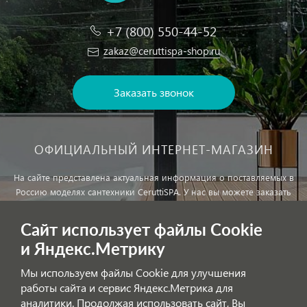
+7 (800) 550-44-52
zakaz@ceruttispa-shop.ru
Заказать звонок
ОФИЦИАЛЬНЫЙ ИНТЕРНЕТ-МАГАЗИН
На сайте представлена актуальная информация о поставляемых в
Россию моделях сантехники CeruttiSPA. У нас вы можете заказать
сантехнику с доставкой и, при необходимости, монтажем.
Сайт использует файлы Cookie
и Яндекс.Метрику
Внимание!
Цены, указанные на сайте, не являются публичной
офертой!
Мы используем файлы Cookie для улучшения
работы сайта и сервис Яндекс.Метрика для
аналитики. Продолжая использовать сайт, Вы