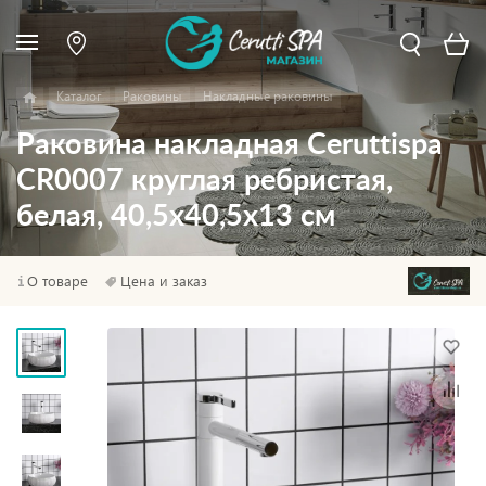
Каталог
Раковины
Накладные раковины
Раковина накладная Ceruttispa
CR0007 круглая ребристая,
белая, 40,5х40,5х13 см
О товаре
Цена и заказ