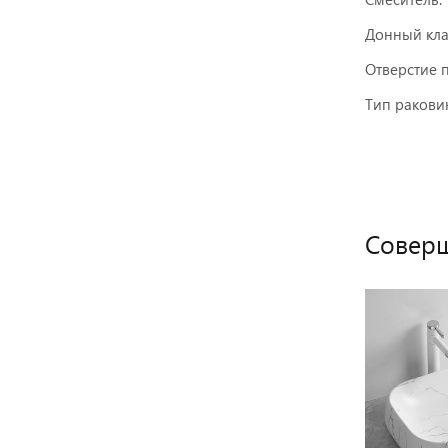
Донный кла
Отверстие п
Тип ракови
Соверш