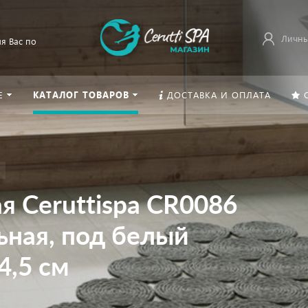
Личны
я Вас по
Е
КАТАЛОГ ТОВАРОВ
ДОСТАВКА И ОПЛАТА
я Ceruttispa CR0086
ная, под белый
4,5 см