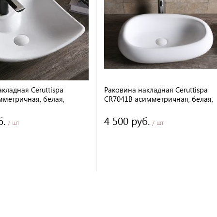
кладная Ceruttispa
Раковина накладная Ceruttispa
мметричная, белая,
CR7041B асимметричная, белая,
м
60х40х15 см
б.
4 500 руб.
/ шт
/ шт