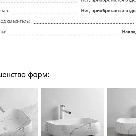
пан:
Нет, приобретается отд
од смеситель:
ны:
Накла
енство форм: