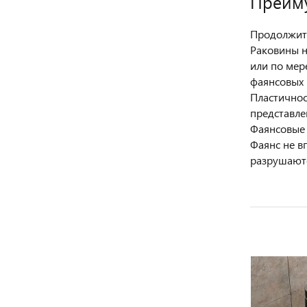
Преиму
Продолжите
Раковины н
или по мер
фаянсовых 
Пластичнос
представле
Фаянсовые 
Фаянс не в
разрушаютс