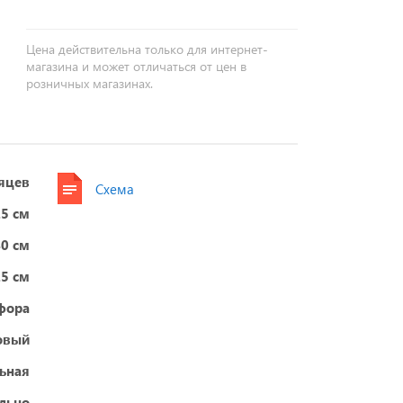
Цена действительна только для интернет-
магазина и может отличаться от цен в
розничных магазинах.
яцев
Схема
.5 см
40 см
.5 см
фора
овый
ьная
ельно