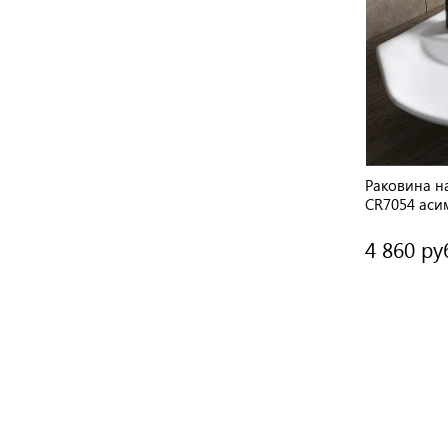
Раковина на
CR7054 аси
50х38х13 с
4 860 ру