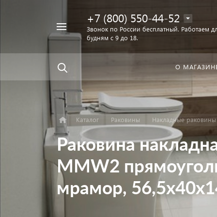
+7 (800) 550-44-52
Например,
Звонок по России бесплатный. Работаем дл
Найти
будням с 9 до 18.
унитаз
в каталоге
О МАГАЗИН
Каталог
Раковины
Накладные раковины
Раковина накладна
MMW2 прямоуголь
мрамор, 56,5х40х1