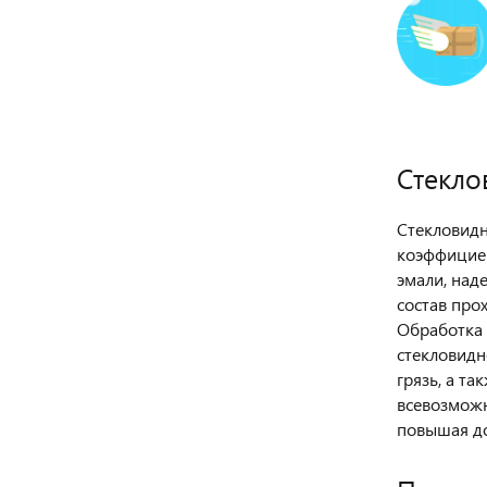
Стекл
Стекловидн
коэффициен
эмали, над
состав про
Обработка 
стекловидн
грязь, а т
всевозможн
повышая до