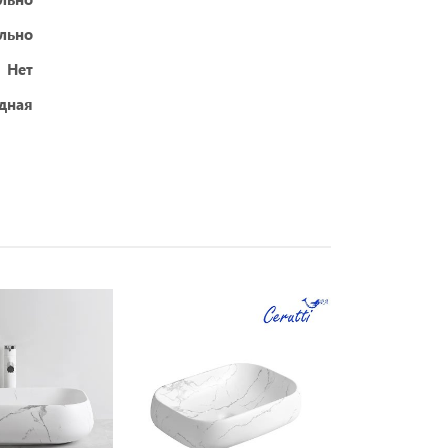
ельно
Нет
дная