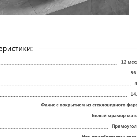
еристики:
12 мес
56
14
Фаянс с покрытием из стекловидного фар
Белый мрамор мат
Прямоугол
Нет, приобретается отд