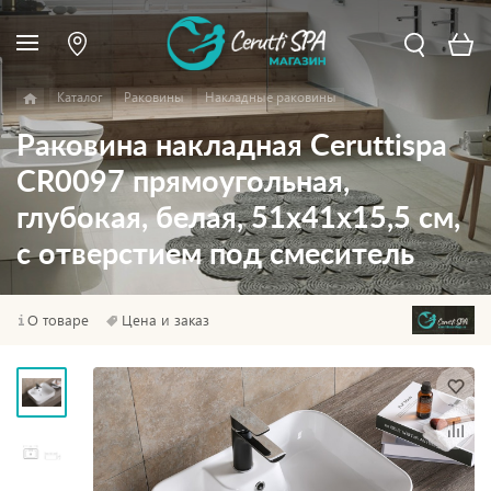
Каталог
Раковины
Накладные раковины
Раковина накладная Ceruttispa
CR0097 прямоугольная,
глубокая, белая, 51х41х15,5 см,
с отверстием под смеситель
О товаре
Цена и заказ