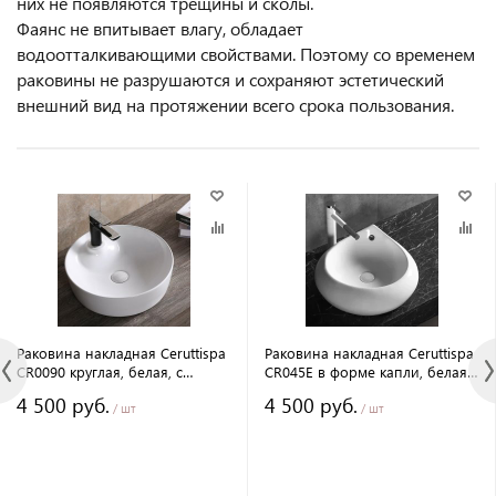
них не появляются трещины и сколы.
Фаянс не впитывает влагу, обладает
водоотталкивающими свойствами. Поэтому со временем
раковины не разрушаются и сохраняют эстетический
внешний вид на протяжении всего срока пользования.
Раковина накладная Ceruttispa
Раковина накладная Ceruttispa
CR0090 круглая, белая, с
CR045E в форме капли, белая,
отверстием под смеситель,
с переливом, 47.5х47х15 см
4 500 руб.
4 500 руб.
44х44х13 см
/ шт
/ шт