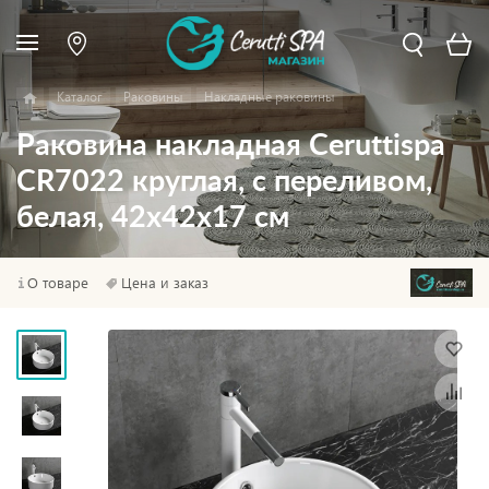
Каталог
Раковины
Накладные раковины
Раковина накладная Ceruttispa
CR7022 круглая, с переливом,
белая, 42х42х17 см
О товаре
Цена и заказ