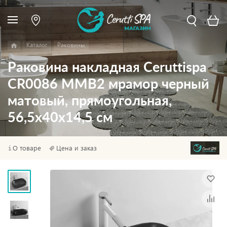
Каталог
Раковины
Раковина накладная Ceruttispa
CR0086 MMB2 мрамор черный
матовый, прямоугольная,
56,5х40х14,5 см
О товаре
Цена и заказ