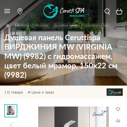
Каталог
Смесители
Душевые панели с гидромассажем
Душевая панель Ceruttispa
ВИРДЖИНИЯ MW (VIRGINIA
MW) (9982) с гидромассажем,
цвет белый мрамор, 150х22 см
(9982)
О товаре
Цена и заказ