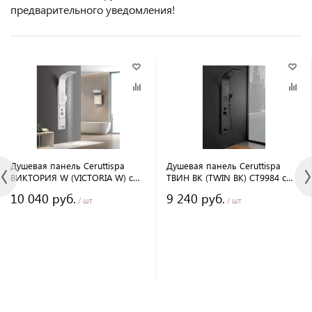
предварительного уведомления!
Душевая панель Ceruttispa
Душевая панель Ceruttispa
ВИКТОРИЯ W (VICTORIA W) с
ТВИН BK (TWIN BK) CT9984 с
гидромассажем, цвет белый,
гидромассажем, цвет черный,
10 040 руб.
9 240 руб.
150х22 см
150х22 см
/ шт
/ шт