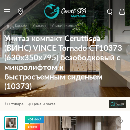
Каталог
Унитазы
Унитаз-компакт
Унитаз компакт Ceruttispa
(ВИНС) VINCE Tornado CT10373
(630х350х795) безободковый с
микролифтом и
быстросъемным сиденьем
(10373)
О товаре
Цена и заказ
НОВИНКА
АКЦИЯ