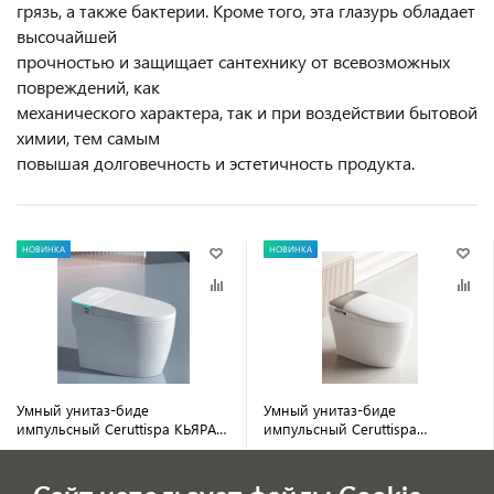
грязь, а также бактерии. Кроме того, эта глазурь обладает
высочайшей
прочностью и защищает сантехнику от всевозможных
повреждений, как
механического характера, так и при воздействии бытовой
химии, тем самым
повышая долговечность и эстетичность продукта.
НОВИНКА
НОВИНКА
Умный унитаз-биде
Умный унитаз-биде
импульсный Ceruttispa КЬЯРА
импульсный Ceruttispa
(CHIARA) Smart CT11167
ЭРСИЛИЯ (ERSILIA) Smart
50 080 руб.
55 600 руб.
безободковый, электронный, с
CT10616 безободковый,
/ шт
/ шт
дистанционным управлением
электронный, с