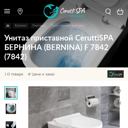
Каталог
Унитазы
Приставные унитазы
Унитаз приставной CeruttiSPA
БЕРНИНА (BERNINA) F 7842
(7842)
О товаре
Цена и заказ