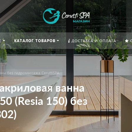
Е
КАТАЛОГ ТОВАРОВ
ДОСТАВКА И ОПЛАТА
ны без гидромассажа CeruttiSPA
акриловая ванна
50 (Resia 150) без
02)