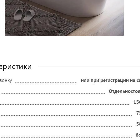
еристики
звонку
или при регистрации на с
Отдельносто
15
7
5
б