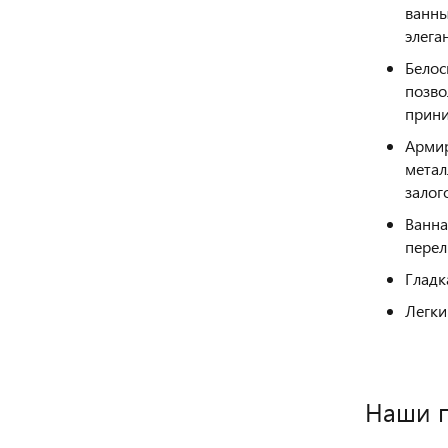
ванны
элега
Белос
позво
прини
Армир
метал
залог
Ванна
перел
Гладк
Легки
Наши 