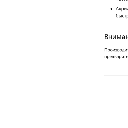
Акри
быст
Вниман
Производит
предварите