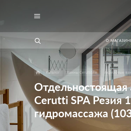
Например,
Найти
унитаз
в каталоге
О МАГАЗИН
Каталог
Ванны CeruttiSPA
Акриловые ван
Отдельностоящая 
Cerutti SPA Резия 1
гидромассажа (103