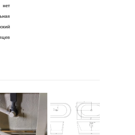
нет
ьная
ский
яцев