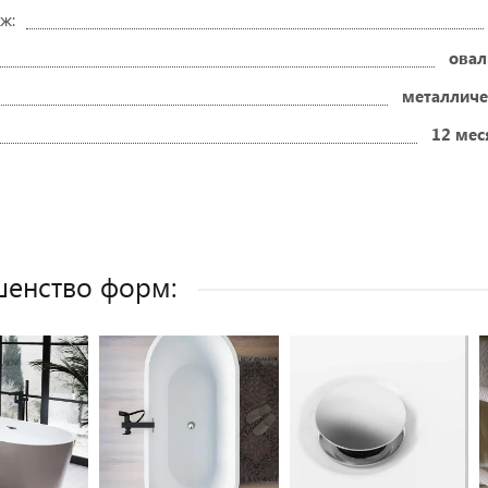
ж:
овал
металличе
12 мес
енство форм: