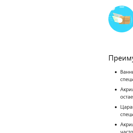
Преиму
Ванн
спец
Акрил
остае
Цара
спец
Акри
часто