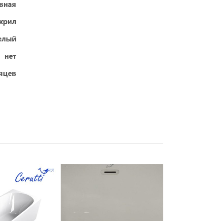
вная
крил
елый
нет
яцев