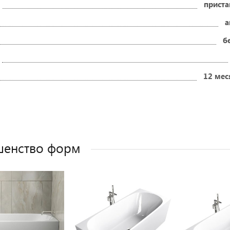
приста
а
б
12 мес
шенство форм