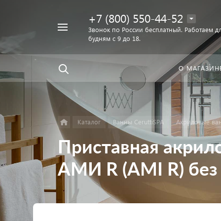
+7 (800) 550-44-52
Например,
Звонок по России бесплатный. Работаем дл
Найти
будням с 9 до 18.
унитаз
в каталоге
О МАГАЗИН
Каталог
Ванны CeruttiSPA
Акриловые ван
Приставная акрилов
АМИ R (AMI R) без