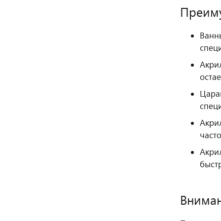
Преиму
Ванн
спец
Акрил
остае
Цара
спец
Акри
часто
Акри
быст
Вниман