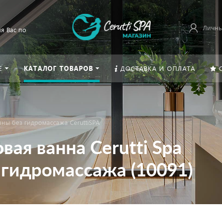
Личны
я Вас по
Е
КАТАЛОГ ТОВАРОВ
ДОСТАВКА И ОПЛАТА
ны без гидромассажа CeruttiSPA
ая ванна Cerutti Spa
 гидромассажа (10091)