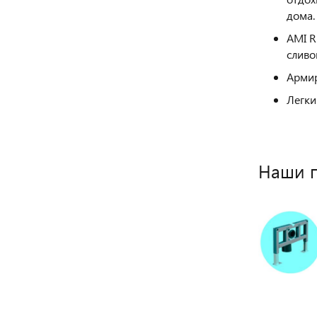
дома.
AMI R
сливо
Армир
Легки
Наши 