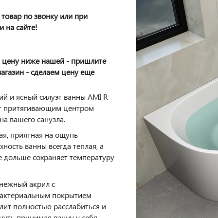
товар по звонку или при
и на сайте!
 цену ниже нашей - пришлите
магазин - сделаем цену еще
ий и ясный силуэт ванны AMI R
т притягивающим центром
на вашего санузла.
ая, приятная на ощупь
хность ванны всегда теплая, а
е дольше сохраняет температуру
нежный акрил с
актериальным покрытием
лит полностью расслабиться и
нуть принимая ванну у себя