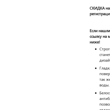
СКИДКА на 
регистраци
Если нашли
ссылку на 
ниже!
Строг
стане
дизай
Гладк
повер
так ж
воды.
Белос
антиб
позво
отдох