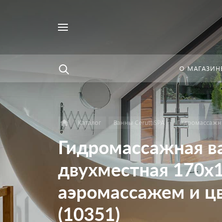
Например,
Найти
унитаз
в каталоге
О МАГАЗИН
Каталог
Ванны CeruttiSPA
Гидромассажны
Гидромассажная ва
двухместная 170х1
аэромассажем и ц
(10351)