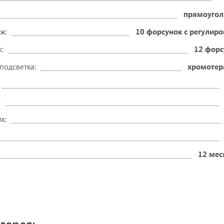
прямоугол
ж:
10 форсунок с регулир
:
12 форс
подсветка:
хромотер
:
к:
12 мес
лерея: