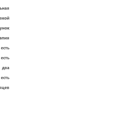
ьная
овкой
унок
апия
есть
есть
два
есть
яцев