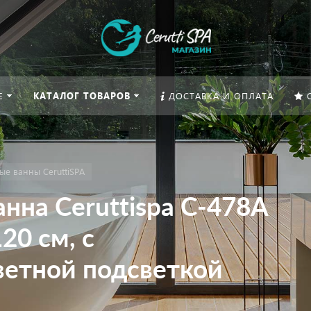
Е
КАТАЛОГ ТОВАРОВ
ДОСТАВКА И ОПЛАТА
е ванны CeruttiSPA
нна Ceruttispa C-478A
20 см, с
ветной подсветкой