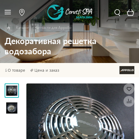
Каталог
Запчасти для Appollo
Декоративная решетка
водозабора
О товаре
Цена и заказ