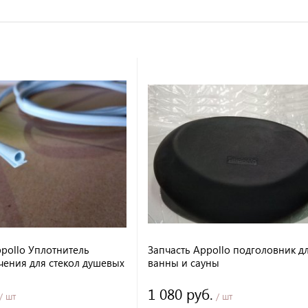
ppollo Уплотнитель
Запчасть Appollo подголовник д
чения для стекол душевых
ванны и сауны
lo.
1 080 руб.
/ шт
/ шт