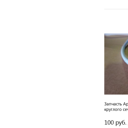
Декоративная решетка водозабора
Запчасть A
круглого се
кабин Appol
420 руб.
100 руб.
/ шт