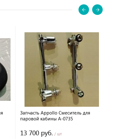
ля
Запчасть Appollo Смеситель для
Декоративн
паровой кабины A-0735
13 700 руб.
420 руб.
/ шт
/