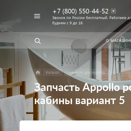
+7 (800) 550-44-52
Например,
Звонок по России бесплатный. Работаем дл
Найти
будням с 9 до 18.
унитаз
в каталоге
О МАГАЗИН
Каталог
Запчасти для Appollo
Запчасть Appollo 
кабины вариант 5