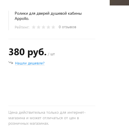
Ролики для дверей душевой кабины
Appollo.
0 отзывов
Рейтинг:
380 руб.
/ шт
Нашли дешевле?
+
−
Цена действительна только для интернет-
магазина и может отличаться от цен в
розничных магазинах.