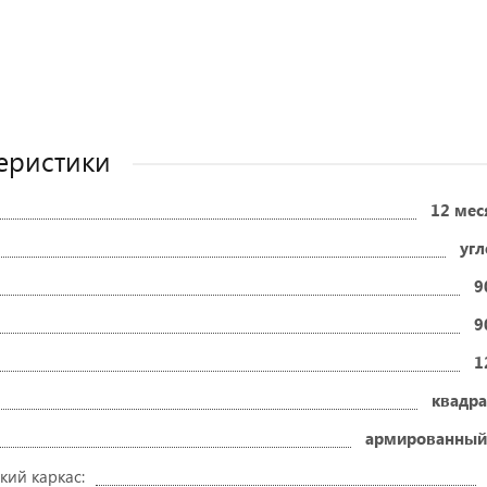
еристики
12 мес
угл
9
9
1
квадра
армированный
кий каркас: