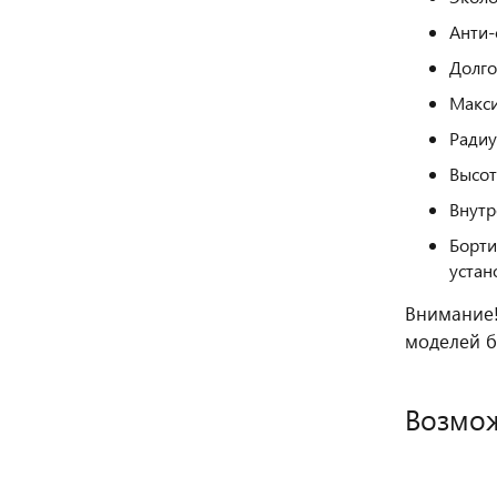
Анти-
Долго
Макси
Радиу
Высот
Внутр
Борти
устан
Внимание!
моделей б
Возмож