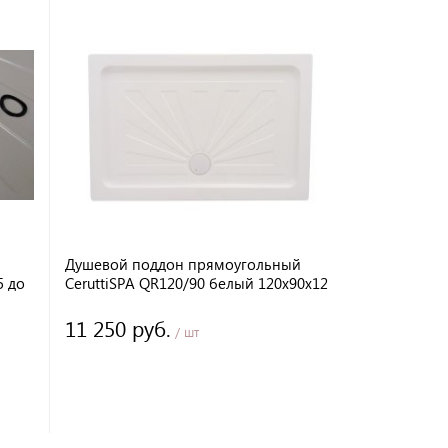
Душевой поддон прямоугольный
Душевой по
5 до
CeruttiSPA QR120/90 белый 120х90х12
CeruttiSPA 
нам
см
11 250 руб.
10 620 р
/ шт