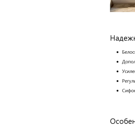
Надежн
Белос
Допол
Усиле
Регул
Сифон
Особе