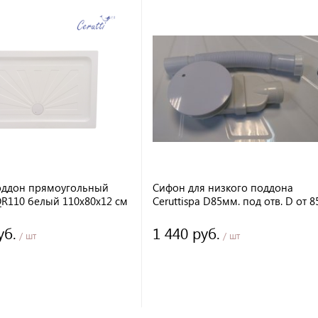
оддон прямоугольный
Сифон для низкого поддона
QR110 белый 110х80х12 см
Ceruttispa D85мм. под отв. D от 8
90мм. с гофрой D40мм. к поддо
Ceruttispa
уб.
1 440 руб.
/ шт
/ шт