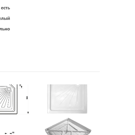
есть
елый
ельно