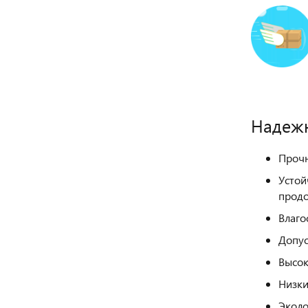
Надежн
Прочн
Устой
продо
Влаго
Допус
Высок
Низки
Эколо