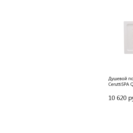
й
Душевой поддон прямоугольный
Душевой п
90х12
CeruttiSPA QR121 белый 120х80х12 см
CeruttiSPA 
10 620 руб.
10 620 р
/ шт