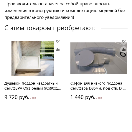
Производитель оставляет за собой право вносить
изменения в конструкцию и комплектацию моделей без
предварительного уведомления!
С этим товаром приобретают:
Душевой поддон квадратный
Сифон для низкого поддона
CeruttiSPA Q91 белый 90х90х15
Ceruttispa D85мм. под отв. D от
см
85 до 90мм. с гофрой D40мм. к
9 720 руб.
1 440 руб.
поддонам Ceruttispa
/ шт
/ шт