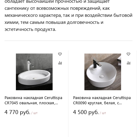
обладает высочайшей прочностью и защищает
сантехнику от всевозможных повреждений, как
механического характера, так и при воздействии бытовой
химии, тем самым повышая долговечность и
эстетичность продукта.
Раковина накладная Ceruttispa
Раковина накладная Ceruttispa
CR7045 овальная, плоская,
CR0090 круглая, белая, с
белая, 63х41,5х10 см
отверстием под смеситель,
4 770 руб.
4 500 руб.
44х44х13 см
/ шт
/ шт