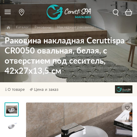
Каталог
Раковины
Накладные раковины
Раковина накладная Ceruttispa
CR0050 овальная, белая, с
отверстием под сеситель,
42х27х13,5 см
О товаре
Цена и заказ