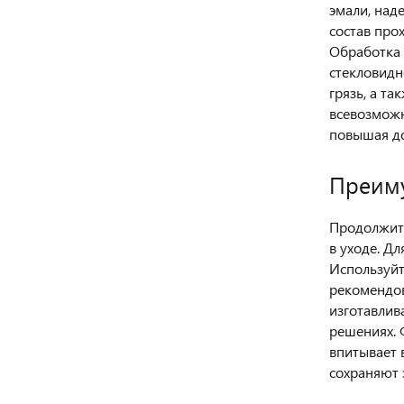
эмали, над
состав про
Обработка 
стекловидн
грязь, а т
всевозможн
повышая до
Преиму
Продолжите
в уходе. Д
Используйт
рекомендов
изготавлив
решениях. 
впитывает 
сохраняют 