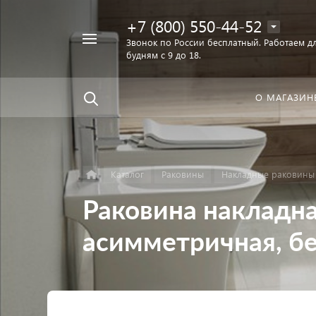
+7 (800) 550-44-52
Например,
Звонок по России бесплатный. Работаем дл
Найти
будням с 9 до 18.
унитаз
в каталоге
О МАГАЗИН
Каталог
Раковины
Накладные раковины
Раковина накладна
асимметричная, бе