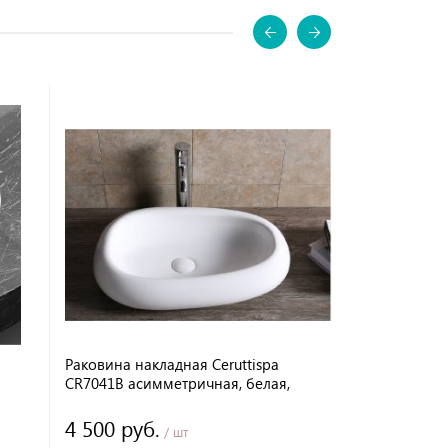
Раковина накладная Ceruttispa
Раковина на
CR7041B асимметричная, белая,
CR7003 овал
60х40х15 см
отверстием 
60х39,5х22 
4 500 руб.
4 410 ру
/ шт