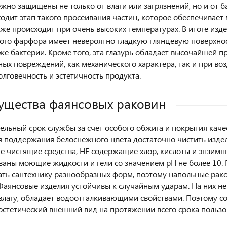
ежно защищены не только от влаги или загрязнений, но и от 
ходит этап такого просеивания частиц, которое обеспечивает
же происходит при очень высоких температурах. В итоге изде
ого фарфора имеет невероятно гладкую глянцевую поверхност
акже бактерии. Кроме того, эта глазурь обладает высочайшей 
ых повреждений, как механического характера, так и при во
лговечность и эстетичность продукта.
щества фаянсовых раковин
льный срок службы за счет особого обжига и покрытия каче
ля поддержания белоснежного цвета достаточно чистить издел
е чистящие средства, НЕ содержащие хлор, кислоты и энзимн
аны моющие жидкости и гели со значением pH не более 10. 
ать сантехнику разнообразных форм, поэтому напольные рак
Фаянсовые изделия устойчивы к случайным ударам. На них не
влагу, обладает водоотталкивающими свойствами. Поэтому с
эстетический внешний вид на протяжении всего срока пользо