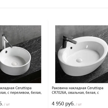
кладная Ceruttispa
Раковина накладная Ceruttispa
лая, с переливом, белая,
CR7026A, овальная, белая, с
м
отверстием под смеситель, с
переливом, 60х47х14 см
б.
4 950 руб.
/ шт
/ шт