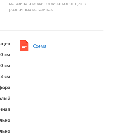
магазина и может отличаться от цен в
розничных магазинах.
яцев
Схема
50 см
40 см
13 см
фора
елый
чная
ельно
ельно