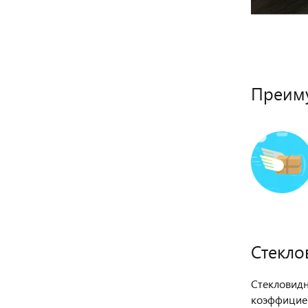
Преиму
Стекл
Стекловидн
коэффициен