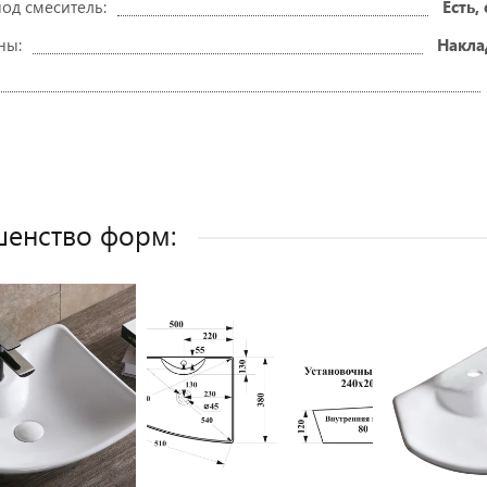
од смеситель:
Есть,
ны:
Накла
енство форм: