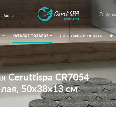
Личны
я Вас по
Е
КАТАЛОГ ТОВАРОВ
ДОСТАВКА И ОПЛАТА
я Ceruttispa CR7054
лая, 50х38х13 см