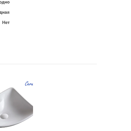
 одно
дная
Нет