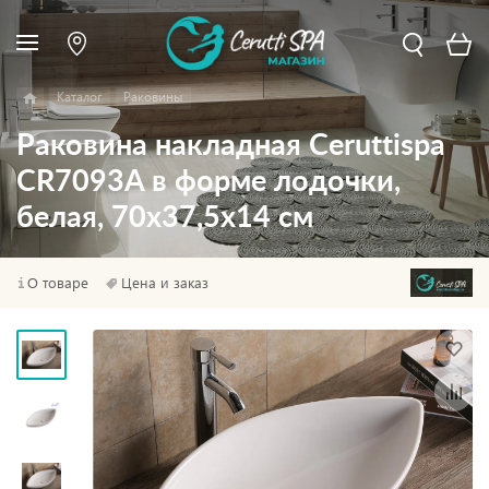
Каталог
Раковины
Раковина накладная Ceruttispa
CR7093A в форме лодочки,
белая, 70х37,5х14 см
О товаре
Цена и заказ