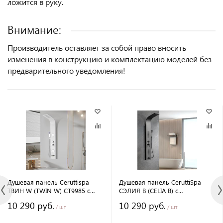
ложится в руку.
Внимание:
Производитель оставляет за собой право вносить
изменения в конструкцию и комплектацию моделей без
предварительного уведомления!
Душевая панель Ceruttispa
Душевая панель CeruttiSpa
ТВИН W (TWIN W) CT9985 с
СЭЛИЯ B (CELIA B) с
гидромассажем, цвет белый,
гидромассажем, цвет черный,
10 290 руб.
10 290 руб.
150х22 см
150х22 см
/ шт
/ шт