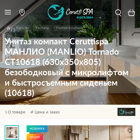
Каталог
Унитазы
Унитаз-компакт
Унитаз компакт Ceruttispa
МАНЛИО (MANLIO) Tornado
CT10618 (630х350х805)
безободковый с микролифтом
и быстросъемным сиденьем
(10618)
О товаре
Цена и заказ
НОВИНКА
АКЦИЯ