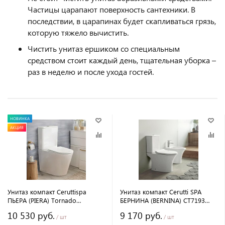
Частицы царапают поверхность сантехники. В
последствии, в царапинах будет скапливаться грязь,
которую тяжело вычистить.
Чистить унитаз ершиком со специальным
средством стоит каждый день, тщательная уборка –
раз в неделю и после ухода гостей.
НОВИНКА
АКЦИЯ
Унитаз компакт Ceruttispa
Унитаз компакт Cerutti SPA
ПЬЕРА (PIERA) Tornado
БЕРНИНА (BERNINA) CT7193
безободковый с микролифтом
безободковый с микролифтом
10 530 руб.
9 170 руб.
и быстросъемным сиденьем
и быстросъемным сиденьем
/ шт
/ шт