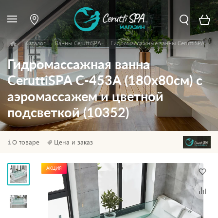
Каталог
Ванны CeruttiSPA
Гидромассажные ванны CeruttiSPA
Гидромассажная ванна
CeruttiSPA C-453A (180х80см) с
аэромассажем и цветной
подсветкой (10352)
О товаре
Цена и заказ
АКЦИЯ