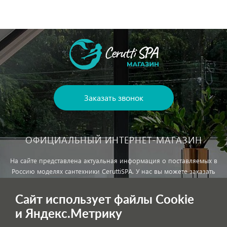
Заказать звонок
ОФИЦИАЛЬНЫЙ ИНТЕРНЕТ-МАГАЗИН
На сайте представлена актуальная информация о поставляемых в
Россию моделях сантехники CeruttiSPA. У нас вы можете заказать
сантехнику с доставкой и, при необходимости, монтажем.
Сайт использует файлы Cookie
и Яндекс.Метрику
Внимание!
Цены, указанные на сайте, не являются публичной
офертой!