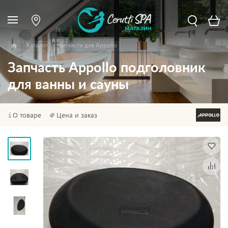
Каталог
Запчасти для Appollo
Запчасть Appollo подголовник
для ванны и сауны
О товаре
Цена и заказ